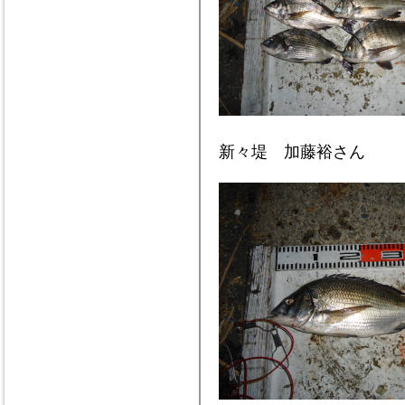
新々堤 加藤裕さん