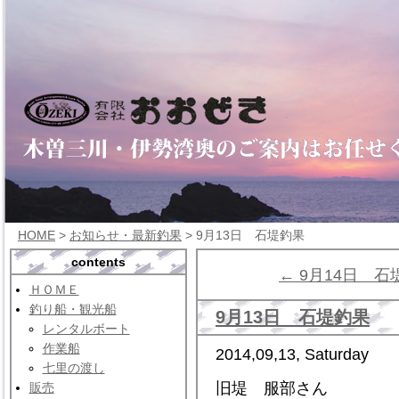
HOME
>
お知らせ・最新釣果
> 9月13日 石堤釣果
contents
← 9月14日 石
ＨＯＭＥ
釣り船・観光船
9月13日 石堤釣果
レンタルボート
作業船
2014,09,13, Saturday
七里の渡し
旧堤 服部さん
販売