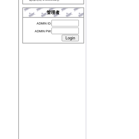
管理者
ADMIN ID:
ADMIN PW: