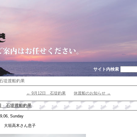
サイト内検索
 石堤渡船釣果
← 9月12日 石堤釣果
休渡船のお知らせ →
日 石堤渡船釣果
9,06, Sunday
 大垣高木さん息子