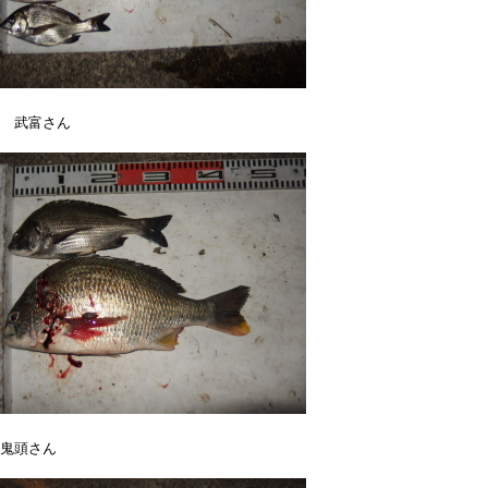
 武富さん
鬼頭さん