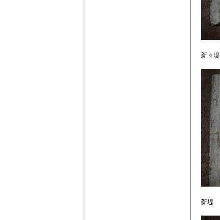
新々堤
新堤 