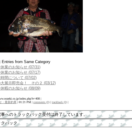
 Entries from Same Category
休業のお知らせ (07/31)
休業のお知らせ (07/17)
時間について (07/02)
大展示即売会！ その２ (03/12)
休暇のお知らせ (08/09)
www.oozeki.co.jp/index.php?e=408 |
せ・最新釣果
| 01:21 PM |
comments (0)
|
trackback (0)
|
記事へのトラックバック受付は終了しています。
ックバック