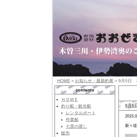
HOME
>
お知らせ・最新釣果
> 9月5日
contents
ＨＯＭＥ
9月5
釣り船・観光船
レンタルボート
2015,0
作業船
新々堤
七里の渡し
販売