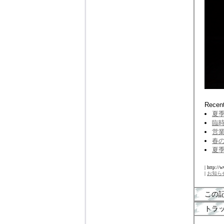
Recent
夏季
臨時
営業
春の
夏季
| http://
|
お知ら
この
トラ