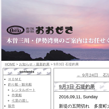
HOME
>
お知らせ・最新釣果
> 9月3日 石堤釣果
contents
← 9月24日 
ＨＯＭＥ
釣り船・観光船
9月3日 石堤釣果
レンタルボート
作業船
2016,09,11, Sunday
七里の渡し
新堤の五間切れ 多度町
販売